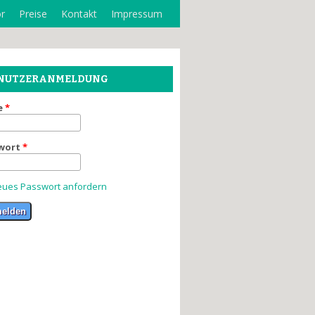
r
Preise
Kontakt
Impressum
NUTZERANMELDUNG
e
*
wort
*
ues Passwort anfordern