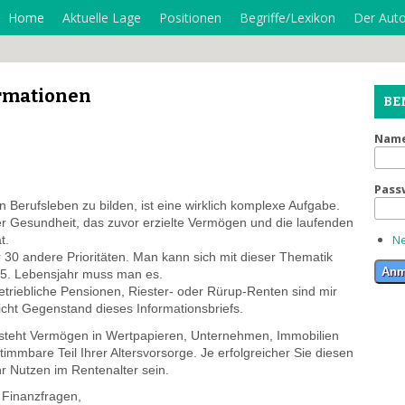
Home
Aktuelle Lage
Positionen
Begriffe/Lexikon
Der Auto
ormationen
BE
Nam
Pass
 Berufsleben zu bilden, ist eine wirklich komplexe Aufgabe.
r Gesundheit, das zuvor erzielte Vermögen und die laufenden
Ne
t.
er 30 andere Prioritäten. Man kann sich mit dieser Thematik
45. Lebensjahr muss man es.
etriebliche Pensionen, Riester- oder Rürup-Renten sind mir
cht Gegenstand dieses Informationsbriefs.
 steht Vermögen in Wertpapieren, Unternehmen, Immobilien
stimmbare Teil Ihrer Altersvorsorge. Je erfolgreicher Sie diesen
hr Nutzen im Rentenalter sein.
t Finanzfragen,